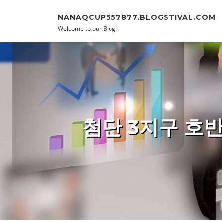
Skip to content
NANAQCUP557877.BLOGSTIVAL.COM
Welcome to our Blog!
첨단 3지구 호반