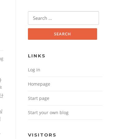
Search for:
LINKS
og
Log in
차
Homepage
우
단
Start page
.
싶
Start your own blog
심
망
VISITORS