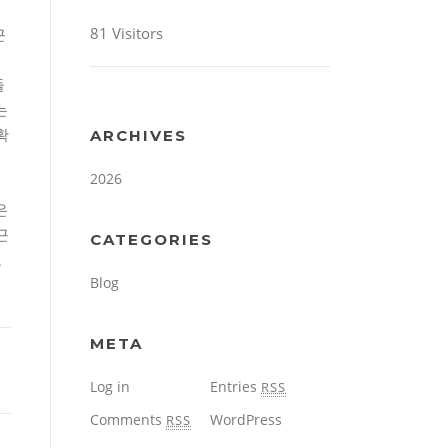
81 Visitors
근
.
둘
는
확
ARCHIVES
2026
은
근
CATEGORIES
로
Blog
META
Log in
Entries
RSS
Comments
WordPress
RSS